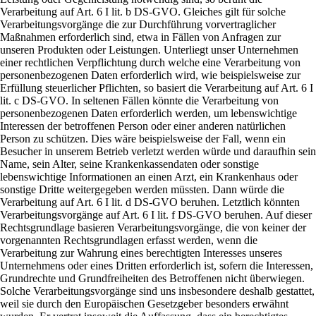
Verarbeitung auf Art. 6 I lit. b DS-GVO. Gleiches gilt für solche
Verarbeitungsvorgänge die zur Durchführung vorvertraglicher
Maßnahmen erforderlich sind, etwa in Fällen von Anfragen zur
unseren Produkten oder Leistungen. Unterliegt unser Unternehmen
einer rechtlichen Verpflichtung durch welche eine Verarbeitung von
personenbezogenen Daten erforderlich wird, wie beispielsweise zur
Erfüllung steuerlicher Pflichten, so basiert die Verarbeitung auf Art. 6 I
lit. c DS-GVO. In seltenen Fällen könnte die Verarbeitung von
personenbezogenen Daten erforderlich werden, um lebenswichtige
Interessen der betroffenen Person oder einer anderen natürlichen
Person zu schützen. Dies wäre beispielsweise der Fall, wenn ein
Besucher in unserem Betrieb verletzt werden würde und daraufhin sein
Name, sein Alter, seine Krankenkassendaten oder sonstige
lebenswichtige Informationen an einen Arzt, ein Krankenhaus oder
sonstige Dritte weitergegeben werden müssten. Dann würde die
Verarbeitung auf Art. 6 I lit. d DS-GVO beruhen. Letztlich könnten
Verarbeitungsvorgänge auf Art. 6 I lit. f DS-GVO beruhen. Auf dieser
Rechtsgrundlage basieren Verarbeitungsvorgänge, die von keiner der
vorgenannten Rechtsgrundlagen erfasst werden, wenn die
Verarbeitung zur Wahrung eines berechtigten Interesses unseres
Unternehmens oder eines Dritten erforderlich ist, sofern die Interessen,
Grundrechte und Grundfreiheiten des Betroffenen nicht überwiegen.
Solche Verarbeitungsvorgänge sind uns insbesondere deshalb gestattet,
weil sie durch den Europäischen Gesetzgeber besonders erwähnt